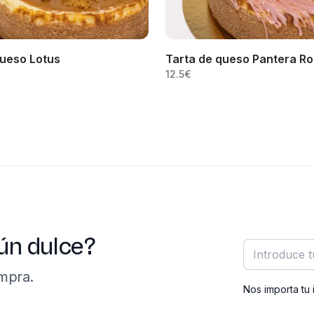
queso Lotus
Tarta de queso Pantera R
12.5
€
ún dulce?
Correo elect
mpra.
Nos importa tu 