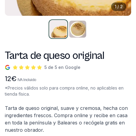
1
/
2
Tarta de queso original
5 de 5 en Google
Información del producto
12
€
IVA Incluido
*Precios válidos solo para compra online, no aplicables en
tienda física.
Descripción
Tarta de queso original, suave y cremosa, hecha con
ingredientes frescos. Compra online y recibe en casa
en toda la península y Baleares o recógela gratis en
nuestro obrador.