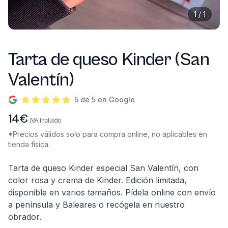
1
/
1
Tarta de queso Kinder (San
Valentín)
5 de 5 en Google
Información del producto
14
€
IVA Incluido
*Precios válidos solo para compra online, no aplicables en
tienda física.
Descripción
Tarta de queso Kinder especial San Valentín, con
color rosa y crema de Kinder. Edición limitada,
disponible en varios tamaños. Pídela online con envío
a península y Baleares o recógela en nuestro
obrador.