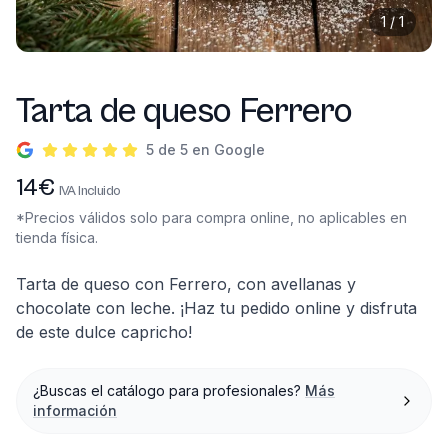
1
/
1
Tarta de queso Ferrero
5 de 5 en Google
Información del producto
14
€
IVA Incluido
*Precios válidos solo para compra online, no aplicables en
tienda física.
Descripción
Tarta de queso con Ferrero, con avellanas y
chocolate con leche. ¡Haz tu pedido online y disfruta
de este dulce capricho!
¿Buscas el catálogo para profesionales?
Más
información