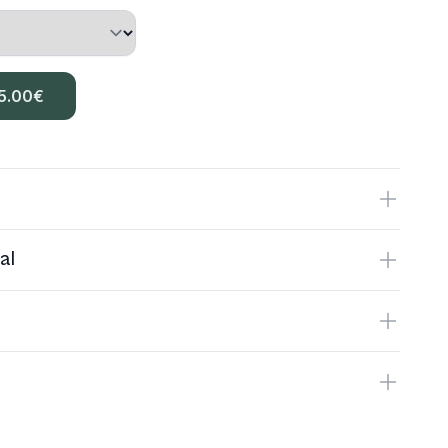
5.00
€
al