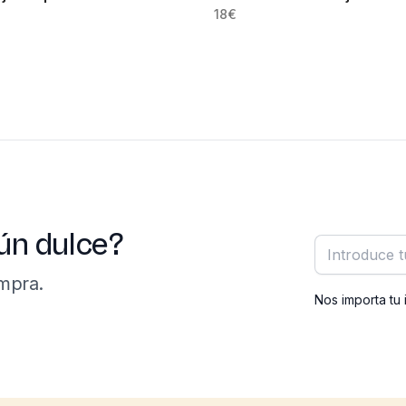
18
€
ún dulce?
Correo elect
mpra.
Nos importa tu 