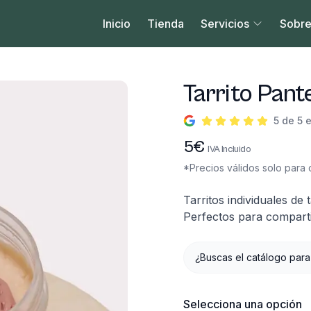
Inicio
Tienda
Servicios
Sobre
Tarrito Pant
5 de 5 
Información del produc
5
€
IVA Incluido
*Precios válidos solo para c
Descripción
Tarritos individuales de
Perfectos para compartir
¿Buscas el catálogo para
Selecciona una opción