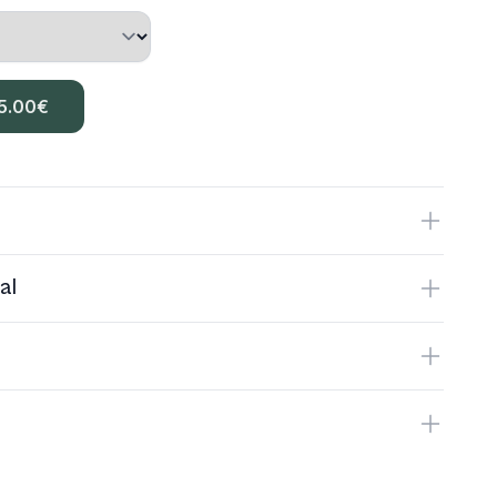
5.00
€
al