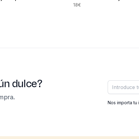
18
€
ún dulce?
Correo elect
mpra.
Nos importa tu 