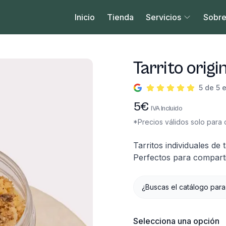
Inicio
Tienda
Servicios
Sobre
Tarrito origi
5 de 5 
Información del produc
5
€
IVA Incluido
*Precios válidos solo para c
Descripción
Tarritos individuales de 
Perfectos para compartir
¿Buscas el catálogo para
Selecciona una opción