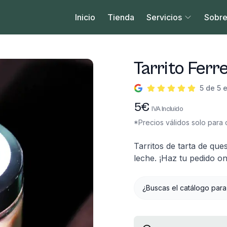
Inicio
Tienda
Servicios
Sobre
Tarrito Ferr
5 de 5 
Información del produc
5
€
IVA Incluido
*Precios válidos solo para c
Descripción
Tarritos de tarta de qu
leche. ¡Haz tu pedido on
¿Buscas el catálogo para