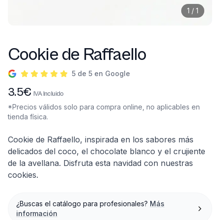
1
/
1
Cookie de Raffaello
5 de 5 en Google
Información del producto
3.5
€
IVA Incluido
*Precios válidos solo para compra online, no aplicables en
tienda física.
Descripción
Cookie de Raffaello, inspirada en los sabores más
delicados del coco, el chocolate blanco y el crujiente
de la avellana. Disfruta esta navidad con nuestras
cookies.
¿Buscas el catálogo para profesionales?
Más
información