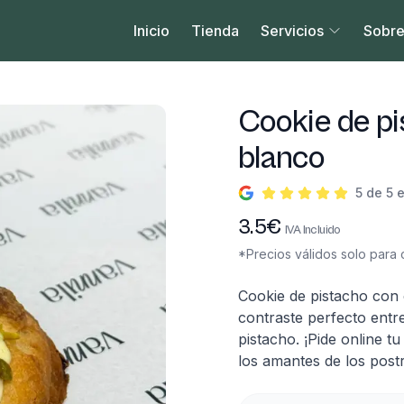
Inicio
Tienda
Servicios
Sobre
Cookie de pi
blanco
5 de 5 
Información del produc
3.5
€
IVA Incluido
*Precios válidos solo para c
Descripción
Cookie de pistacho con 
contraste perfecto entr
pistacho. ¡Pide online t
los amantes de los post