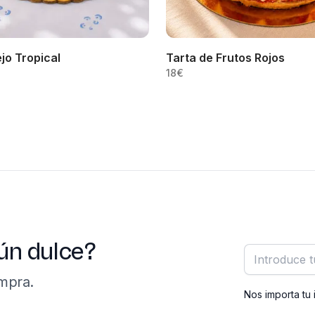
jo Tropical
Tarta de Frutos Rojos
18
€
ún dulce?
Correo elect
mpra.
Nos importa tu 