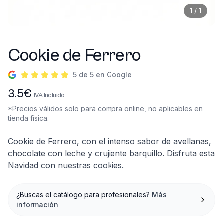
1
/
1
Cookie de Ferrero
5 de 5 en Google
Información del producto
3.5
€
IVA Incluido
*Precios válidos solo para compra online, no aplicables en
tienda física.
Descripción
Cookie de Ferrero, con el intenso sabor de avellanas,
chocolate con leche y crujiente barquillo. Disfruta esta
Navidad con nuestras cookies.
¿Buscas el catálogo para profesionales?
Más
información